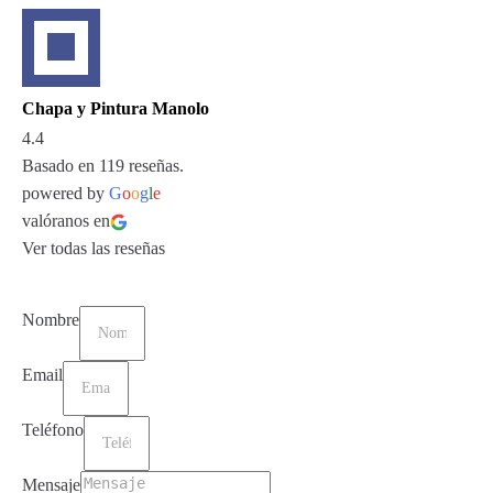
Chapa y Pintura Manolo
4.4
Basado en 119 reseñas.
powered by
G
o
o
g
l
e
valóranos en
Ver todas las reseñas
Nombre
Email
Teléfono
Mensaje