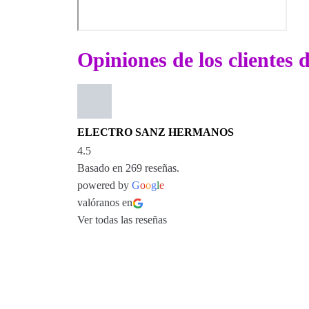
Opiniones de los clientes
ELECTRO SANZ HERMANOS
4.5
Basado en 269 reseñas.
powered by
G
o
o
g
l
e
valóranos en
Ver todas las reseñas