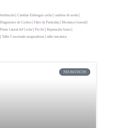
|
|
|
istribución
Cambiar Embrague coche
cambios de aceite
|
|
|
Diagnóstico de Coches
Filtro de Partículas
Mecánica General
|
|
|
Pintar Lateral del Coche
Pre-Itv
Reparación Autos
|
|
Taller Concertado aseguradoras
taller mecánica
NEUMÁTICOS