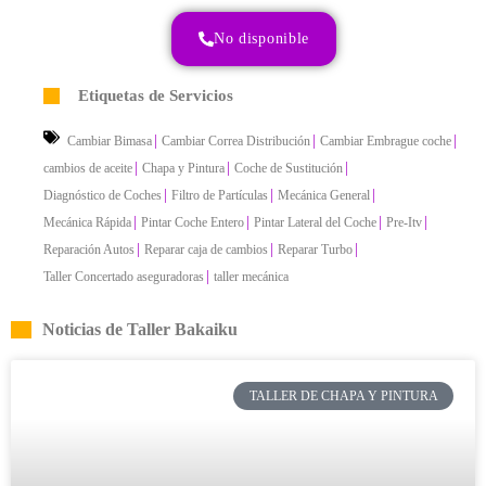
No disponible
Etiquetas de Servicios
|
|
|
Cambiar Bimasa
Cambiar Correa Distribución
Cambiar Embrague coche
|
|
|
cambios de aceite
Chapa y Pintura
Coche de Sustitución
|
|
|
Diagnóstico de Coches
Filtro de Partículas
Mecánica General
|
|
|
|
Mecánica Rápida
Pintar Coche Entero
Pintar Lateral del Coche
Pre-Itv
|
|
|
Reparación Autos
Reparar caja de cambios
Reparar Turbo
|
Taller Concertado aseguradoras
taller mecánica
Noticias de Taller Bakaiku
TALLER DE CHAPA Y PINTURA