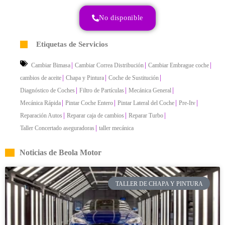
No disponible
Etiquetas de Servicios
|
|
|
Cambiar Bimasa
Cambiar Correa Distribución
Cambiar Embrague coche
|
|
|
cambios de aceite
Chapa y Pintura
Coche de Sustitución
|
|
|
Diagnóstico de Coches
Filtro de Partículas
Mecánica General
|
|
|
|
Mecánica Rápida
Pintar Coche Entero
Pintar Lateral del Coche
Pre-Itv
|
|
|
Reparación Autos
Reparar caja de cambios
Reparar Turbo
|
Taller Concertado aseguradoras
taller mecánica
Noticias de Beola Motor
TALLER DE CHAPA Y PINTURA