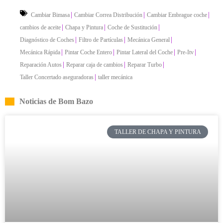
|
|
|
Cambiar Bimasa
Cambiar Correa Distribución
Cambiar Embrague coche
|
|
|
cambios de aceite
Chapa y Pintura
Coche de Sustitución
|
|
|
Diagnóstico de Coches
Filtro de Partículas
Mecánica General
|
|
|
|
Mecánica Rápida
Pintar Coche Entero
Pintar Lateral del Coche
Pre-Itv
|
|
|
Reparación Autos
Reparar caja de cambios
Reparar Turbo
|
Taller Concertado aseguradoras
taller mecánica
Noticias de Bom Bazo
TALLER DE CHAPA Y PINTURA