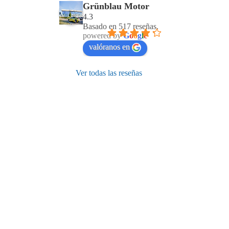
Grünblau Motor
4.3
Basado en 517 reseñas.
powered by
G
o
o
g
l
e
valóranos en
Ver todas las reseñas