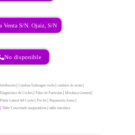
a Venta S/N. Ojaiz, S/N
No disponible
|
|
|
istribución
Cambiar Embrague coche
cambios de aceite
|
|
|
Diagnóstico de Coches
Filtro de Partículas
Mecánica General
|
|
|
Pintar Lateral del Coche
Pre-Itv
Reparación Autos
|
|
Taller Concertado aseguradoras
taller mecánica