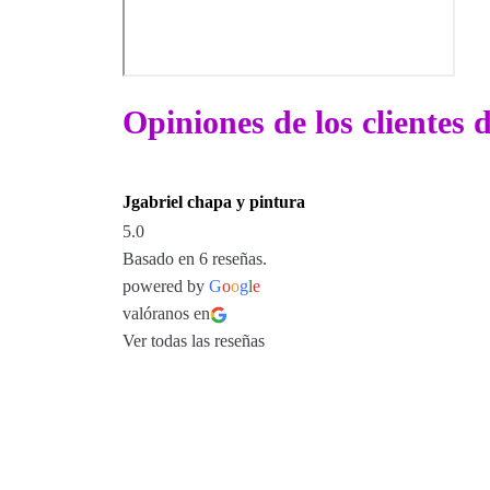
Opiniones de los clientes
Jgabriel chapa y pintura
5.0
Basado en 6 reseñas.
powered by
G
o
o
g
l
e
valóranos en
Ver todas las reseñas