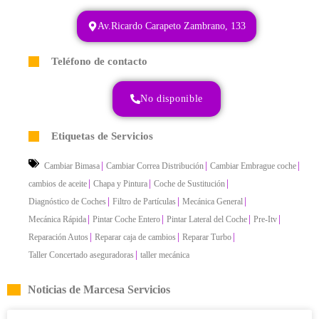
Av.Ricardo Carapeto Zambrano, 133
Teléfono de contacto
No disponible
Etiquetas de Servicios
|
|
|
Cambiar Bimasa
Cambiar Correa Distribución
Cambiar Embrague coche
|
|
|
cambios de aceite
Chapa y Pintura
Coche de Sustitución
|
|
|
Diagnóstico de Coches
Filtro de Partículas
Mecánica General
|
|
|
|
Mecánica Rápida
Pintar Coche Entero
Pintar Lateral del Coche
Pre-Itv
|
|
|
Reparación Autos
Reparar caja de cambios
Reparar Turbo
|
Taller Concertado aseguradoras
taller mecánica
Noticias de Marcesa Servicios