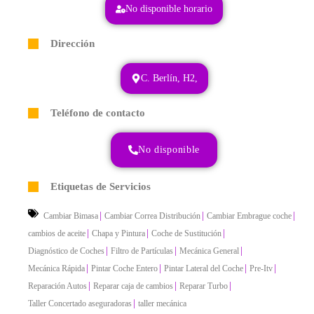
No disponible horario
Dirección
C. Berlín, H2,
Teléfono de contacto
No disponible
Etiquetas de Servicios
|
|
|
Cambiar Bimasa
Cambiar Correa Distribución
Cambiar Embrague coche
|
|
|
cambios de aceite
Chapa y Pintura
Coche de Sustitución
|
|
|
Diagnóstico de Coches
Filtro de Partículas
Mecánica General
|
|
|
|
Mecánica Rápida
Pintar Coche Entero
Pintar Lateral del Coche
Pre-Itv
|
|
|
Reparación Autos
Reparar caja de cambios
Reparar Turbo
|
Taller Concertado aseguradoras
taller mecánica