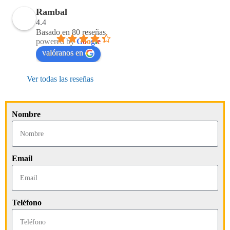
Rambal
4.4
Basado en 80 reseñas.
powered by
G
o
o
g
l
e
valóranos en
Ver todas las reseñas
Nombre
Email
Teléfono