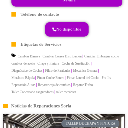
Navarra
Teléfono de contacto
No disponible
Etiquetas de Servicios
|
|
|
Cambiar Bimasa
Cambiar Correa Distribución
Cambiar Embrague coche
|
|
|
cambios de aceite
Chapa y Pintura
Coche de Sustitución
|
|
|
Diagnóstico de Coches
Filtro de Partículas
Mecánica General
|
|
|
|
Mecánica Rápida
Pintar Coche Entero
Pintar Lateral del Coche
Pre-Itv
|
|
|
Reparación Autos
Reparar caja de cambios
Reparar Turbo
|
Taller Concertado aseguradoras
taller mecánica
Noticias de Reparaciones Soria
TALLER DE CHAPA Y PINTURA