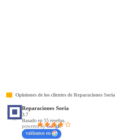
Opiniones de los clientes de Reparaciones Soria
Reparaciones Soria
3.7
Basado en 55 reseñas.
powered by
G
o
o
g
l
e
valóranos en