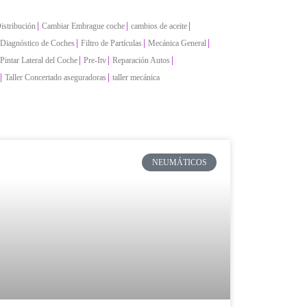
|
|
|
istribución
Cambiar Embrague coche
cambios de aceite
|
|
|
Diagnóstico de Coches
Filtro de Partículas
Mecánica General
|
|
|
Pintar Lateral del Coche
Pre-Itv
Reparación Autos
|
|
Taller Concertado aseguradoras
taller mecánica
NEUMÁTICOS