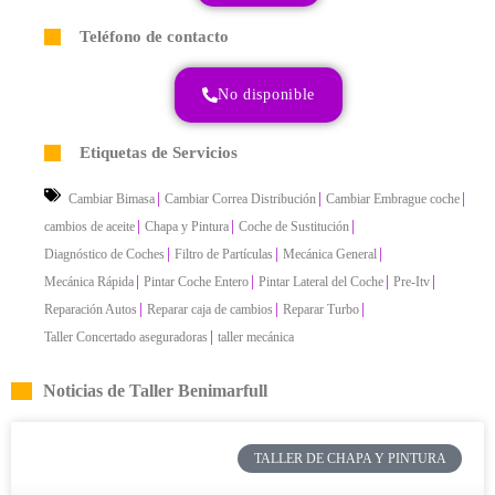
Teléfono de contacto
No disponible
Etiquetas de Servicios
|
|
|
Cambiar Bimasa
Cambiar Correa Distribución
Cambiar Embrague coche
|
|
|
cambios de aceite
Chapa y Pintura
Coche de Sustitución
|
|
|
Diagnóstico de Coches
Filtro de Partículas
Mecánica General
|
|
|
|
Mecánica Rápida
Pintar Coche Entero
Pintar Lateral del Coche
Pre-Itv
|
|
|
Reparación Autos
Reparar caja de cambios
Reparar Turbo
|
Taller Concertado aseguradoras
taller mecánica
Noticias de Taller Benimarfull
TALLER DE CHAPA Y PINTURA