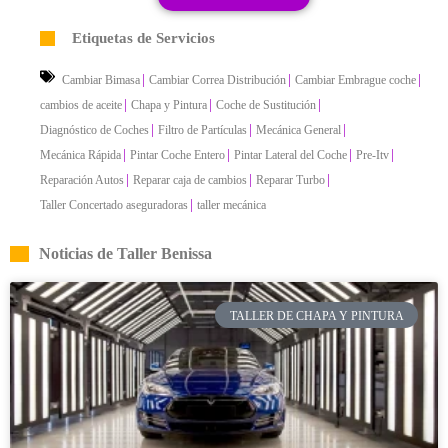
Etiquetas de Servicios
|
|
|
Cambiar Bimasa
Cambiar Correa Distribución
Cambiar Embrague coche
|
|
|
cambios de aceite
Chapa y Pintura
Coche de Sustitución
|
|
|
Diagnóstico de Coches
Filtro de Partículas
Mecánica General
|
|
|
|
Mecánica Rápida
Pintar Coche Entero
Pintar Lateral del Coche
Pre-Itv
|
|
|
Reparación Autos
Reparar caja de cambios
Reparar Turbo
|
Taller Concertado aseguradoras
taller mecánica
Noticias de Taller Benissa
TALLER DE CHAPA Y PINTURA