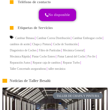
Teléfono de contacto
No disponible
Etiquetas de Servicios
|
|
|
Cambiar Bimasa
Cambiar Correa Distribución
Cambiar Embrague coche
|
|
|
cambios de aceite
Chapa y Pintura
Coche de Sustitución
|
|
|
Diagnóstico de Coches
Filtro de Partículas
Mecánica General
|
|
|
|
Mecánica Rápida
Pintar Coche Entero
Pintar Lateral del Coche
Pre-Itv
|
|
|
Reparación Autos
Reparar caja de cambios
Reparar Turbo
|
Taller Concertado aseguradoras
taller mecánica
Noticias de Taller Besalú
TALLER DE CHAPA Y PINTURA