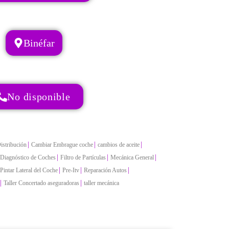
Binéfar
No disponible
|
|
|
istribución
Cambiar Embrague coche
cambios de aceite
|
|
|
Diagnóstico de Coches
Filtro de Partículas
Mecánica General
|
|
|
Pintar Lateral del Coche
Pre-Itv
Reparación Autos
|
|
Taller Concertado aseguradoras
taller mecánica