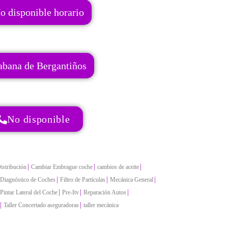
o disponible horario
abana de Bergantiños
No disponible
|
|
|
istribución
Cambiar Embrague coche
cambios de aceite
|
|
|
Diagnóstico de Coches
Filtro de Partículas
Mecánica General
|
|
|
Pintar Lateral del Coche
Pre-Itv
Reparación Autos
|
|
Taller Concertado aseguradoras
taller mecánica