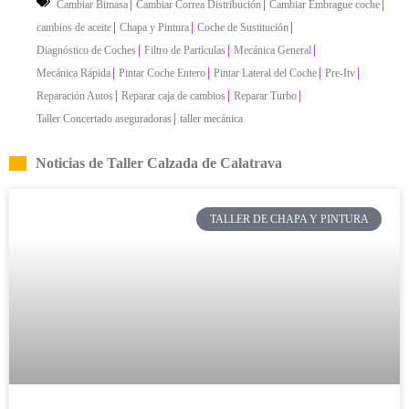
|
|
|
Cambiar Bimasa
Cambiar Correa Distribución
Cambiar Embrague coche
|
|
|
cambios de aceite
Chapa y Pintura
Coche de Sustitución
|
|
|
Diagnóstico de Coches
Filtro de Partículas
Mecánica General
|
|
|
|
Mecánica Rápida
Pintar Coche Entero
Pintar Lateral del Coche
Pre-Itv
|
|
|
Reparación Autos
Reparar caja de cambios
Reparar Turbo
|
Taller Concertado aseguradoras
taller mecánica
Noticias de Taller Calzada de Calatrava
TALLER DE CHAPA Y PINTURA