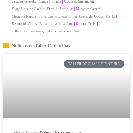
|
|
|
cambios de aceite
Chapa y Pintura
Coche de Sustitución
|
|
|
Diagnóstico de Coches
Filtro de Partículas
Mecánica General
|
|
|
|
Mecánica Rápida
Pintar Coche Entero
Pintar Lateral del Coche
Pre-Itv
|
|
|
Reparación Autos
Reparar caja de cambios
Reparar Turbo
|
Taller Concertado aseguradoras
taller mecánica
Noticias de Taller Camariñas
TALLER DE CHAPA Y PINTURA
Taller de Chapa y Pintura y las Aseguradoras