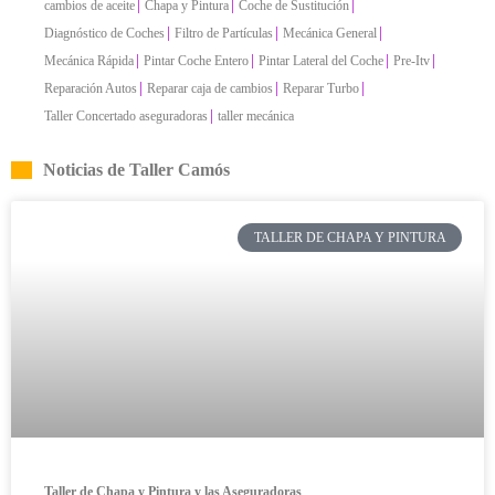
|
|
|
cambios de aceite
Chapa y Pintura
Coche de Sustitución
|
|
|
Diagnóstico de Coches
Filtro de Partículas
Mecánica General
|
|
|
|
Mecánica Rápida
Pintar Coche Entero
Pintar Lateral del Coche
Pre-Itv
|
|
|
Reparación Autos
Reparar caja de cambios
Reparar Turbo
|
Taller Concertado aseguradoras
taller mecánica
Noticias de Taller Camós
TALLER DE CHAPA Y PINTURA
Taller de Chapa y Pintura y las Aseguradoras