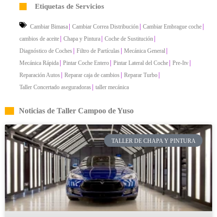
Etiquetas de Servicios
|
|
|
Cambiar Bimasa
Cambiar Correa Distribución
Cambiar Embrague coche
|
|
|
cambios de aceite
Chapa y Pintura
Coche de Sustitución
|
|
|
Diagnóstico de Coches
Filtro de Partículas
Mecánica General
|
|
|
|
Mecánica Rápida
Pintar Coche Entero
Pintar Lateral del Coche
Pre-Itv
|
|
|
Reparación Autos
Reparar caja de cambios
Reparar Turbo
|
Taller Concertado aseguradoras
taller mecánica
Noticias de Taller Campoo de Yuso
TALLER DE CHAPA Y PINTURA