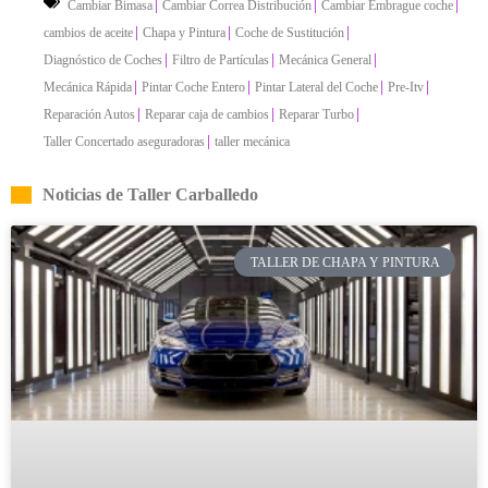
|
|
|
Cambiar Bimasa
Cambiar Correa Distribución
Cambiar Embrague coche
|
|
|
cambios de aceite
Chapa y Pintura
Coche de Sustitución
|
|
|
Diagnóstico de Coches
Filtro de Partículas
Mecánica General
|
|
|
|
Mecánica Rápida
Pintar Coche Entero
Pintar Lateral del Coche
Pre-Itv
|
|
|
Reparación Autos
Reparar caja de cambios
Reparar Turbo
|
Taller Concertado aseguradoras
taller mecánica
Noticias de Taller Carballedo
TALLER DE CHAPA Y PINTURA