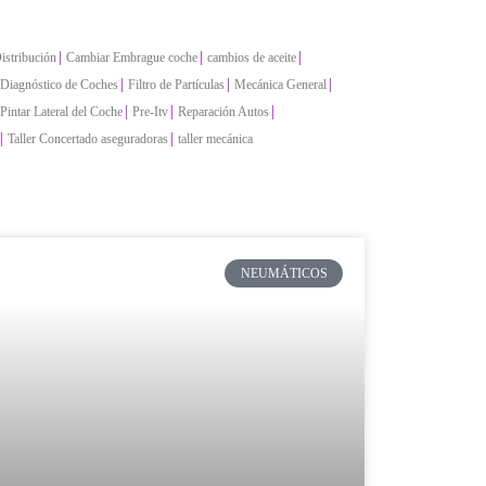
|
|
|
istribución
Cambiar Embrague coche
cambios de aceite
|
|
|
Diagnóstico de Coches
Filtro de Partículas
Mecánica General
|
|
|
Pintar Lateral del Coche
Pre-Itv
Reparación Autos
|
|
Taller Concertado aseguradoras
taller mecánica
NEUMÁTICOS