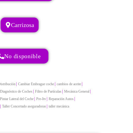
Carrizosa
No disponible
|
|
|
istribución
Cambiar Embrague coche
cambios de aceite
|
|
|
Diagnóstico de Coches
Filtro de Partículas
Mecánica General
|
|
|
Pintar Lateral del Coche
Pre-Itv
Reparación Autos
|
|
Taller Concertado aseguradoras
taller mecánica