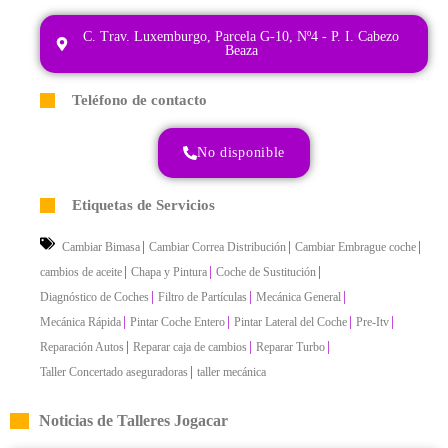
C. Trav. Luxemburgo, Parcela G-10, Nº4 - P. I. Cabezo
Beaza
Teléfono de contacto
No disponible
Etiquetas de Servicios
|
|
|
Cambiar Bimasa
Cambiar Correa Distribución
Cambiar Embrague coche
|
|
|
cambios de aceite
Chapa y Pintura
Coche de Sustitución
|
|
|
Diagnóstico de Coches
Filtro de Partículas
Mecánica General
|
|
|
|
Mecánica Rápida
Pintar Coche Entero
Pintar Lateral del Coche
Pre-Itv
|
|
|
Reparación Autos
Reparar caja de cambios
Reparar Turbo
|
Taller Concertado aseguradoras
taller mecánica
Noticias de Talleres Jogacar