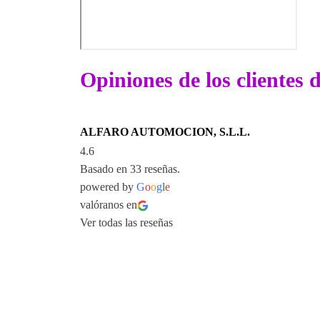
Opiniones de los clientes
ALFARO AUTOMOCION, S.L.L.
4.6
Basado en 33 reseñas.
powered by
G
o
o
g
l
e
valóranos en
Ver todas las reseñas