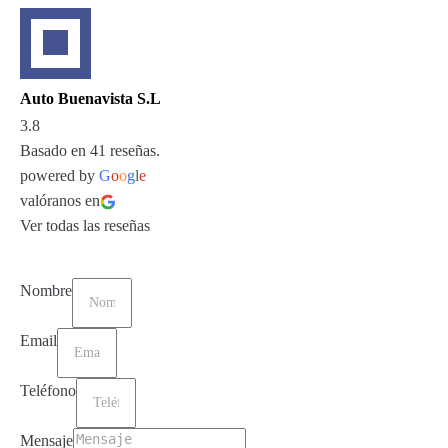
Auto Buenavista S.L
3.8
Basado en 41 reseñas.
powered by
G
o
o
g
l
e
valóranos en
Ver todas las reseñas
Nombre
Email
Teléfono
Mensaje