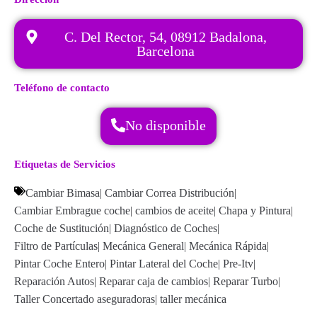
C. Del Rector, 54, 08912 Badalona,
Barcelona
Teléfono de contacto
No disponible
Etiquetas de Servicios
Cambiar Bimasa
|
Cambiar Correa Distribución
|
Cambiar Embrague coche
|
cambios de aceite
|
Chapa y Pintura
|
Coche de Sustitución
|
Diagnóstico de Coches
|
Filtro de Partículas
|
Mecánica General
|
Mecánica Rápida
|
Pintar Coche Entero
|
Pintar Lateral del Coche
|
Pre-Itv
|
Reparación Autos
|
Reparar caja de cambios
|
Reparar Turbo
|
Taller Concertado aseguradoras
|
taller mecánica