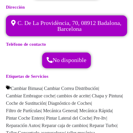
Dirección
C. De La Providència, 70, 08912 Badalona,
Barcelona
Teléfono de contacto
No disponible
Etiquetas de Servicios
Cambiar Bimasa
|
Cambiar Correa Distribución
|
Cambiar Embrague coche
|
cambios de aceite
|
Chapa y Pintura
|
Coche de Sustitución
|
Diagnóstico de Coches
|
Filtro de Partículas
|
Mecánica General
|
Mecánica Rápida
|
Pintar Coche Entero
|
Pintar Lateral del Coche
|
Pre-Itv
|
Reparación Autos
|
Reparar caja de cambios
|
Reparar Turbo
|
Taller Concertado aseguradoras
|
taller mecánica