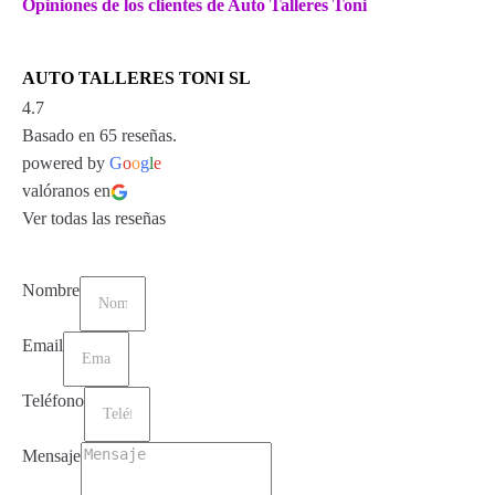
Opiniones de los clientes de Auto Talleres Toni
AUTO TALLERES TONI SL
4.7
Basado en 65 reseñas.
powered by
G
o
o
g
l
e
valóranos en
Ver todas las reseñas
Nombre
Email
Teléfono
Mensaje