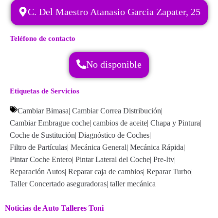
C. Del Maestro Atanasio Garcia Zapater, 25
Teléfono de contacto
No disponible
Etiquetas de Servicios
Cambiar Bimasa
|
Cambiar Correa Distribución
|
Cambiar Embrague coche
|
cambios de aceite
|
Chapa y Pintura
|
Coche de Sustitución
|
Diagnóstico de Coches
|
Filtro de Partículas
|
Mecánica General
|
Mecánica Rápida
|
Pintar Coche Entero
|
Pintar Lateral del Coche
|
Pre-Itv
|
Reparación Autos
|
Reparar caja de cambios
|
Reparar Turbo
|
Taller Concertado aseguradoras
|
taller mecánica
Noticias de Auto Talleres Toni