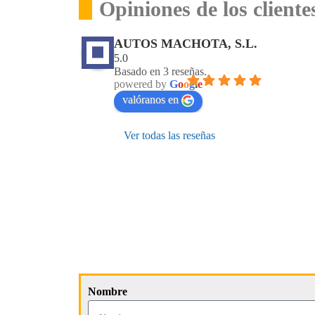
Opiniones de los client
AUTOS MACHOTA, S.L.
5.0
Basado en 3 reseñas.
powered by
G
o
o
g
l
e
valóranos en
Ver todas las reseñas
Nombre