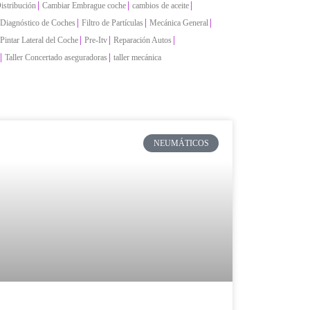
|
|
|
istribución
Cambiar Embrague coche
cambios de aceite
|
|
|
Diagnóstico de Coches
Filtro de Partículas
Mecánica General
|
|
|
Pintar Lateral del Coche
Pre-Itv
Reparación Autos
|
|
Taller Concertado aseguradoras
taller mecánica
NEUMÁTICOS