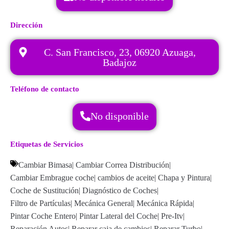
Dirección
C. San Francisco, 23, 06920 Azuaga,
Badajoz
Teléfono de contacto
No disponible
Etiquetas de Servicios
Cambiar Bimasa
|
Cambiar Correa Distribución
|
Cambiar Embrague coche
|
cambios de aceite
|
Chapa y Pintura
|
Coche de Sustitución
|
Diagnóstico de Coches
|
Filtro de Partículas
|
Mecánica General
|
Mecánica Rápida
|
Pintar Coche Entero
|
Pintar Lateral del Coche
|
Pre-Itv
|
Reparación Autos
|
Reparar caja de cambios
|
Reparar Turbo
|