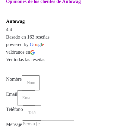
Opiniones de los clientes de Autowag
Autowag
4.4
Basado en 163 reseñas.
powered by
G
o
o
g
l
e
valóranos en
Ver todas las reseñas
Nombre
Email
Teléfono
Mensaje