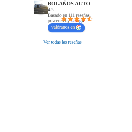
BOLAÑOS AUTO
4.5
Basado en 111 reseñas.
powered by
G
o
o
g
l
e
valóranos en
Ver todas las reseñas