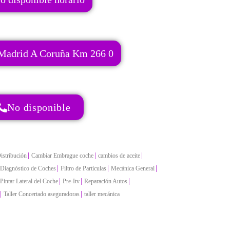
 Madrid A Coruña Km 266 0
No disponible
|
|
|
istribución
Cambiar Embrague coche
cambios de aceite
|
|
|
Diagnóstico de Coches
Filtro de Partículas
Mecánica General
|
|
|
Pintar Lateral del Coche
Pre-Itv
Reparación Autos
|
|
Taller Concertado aseguradoras
taller mecánica