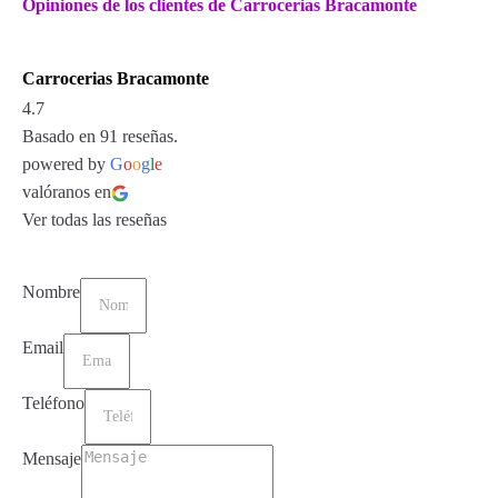
Opiniones de los clientes de Carrocerias Bracamonte
Carrocerias Bracamonte
4.7
Basado en 91 reseñas.
powered by
G
o
o
g
l
e
valóranos en
Ver todas las reseñas
Nombre
Email
Teléfono
Mensaje