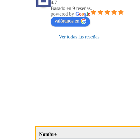
4.7
Basado en 9 reseñas.
powered by
G
o
o
g
l
e
valóranos en
Ver todas las reseñas
Nombre