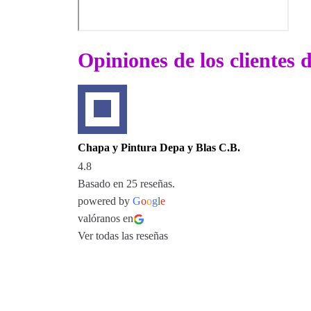
Opiniones de los clientes
Chapa y Pintura Depa y Blas C.B.
4.8
Basado en 25 reseñas.
powered by
G
o
o
g
l
e
valóranos en
Ver todas las reseñas