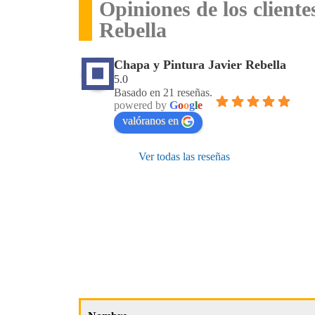
Opiniones de los client
Rebella
Chapa y Pintura Javier Rebella
5.0
Basado en 21 reseñas.
powered by
G
o
o
g
l
e
valóranos en
Ver todas las reseñas