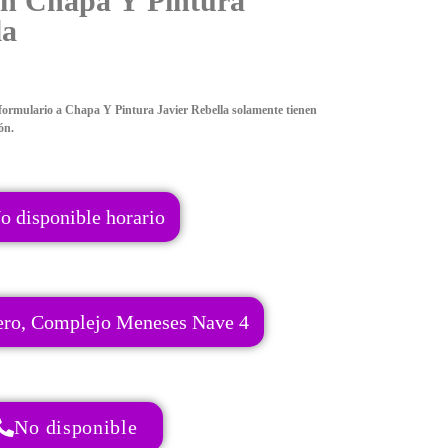
on Chapa Y Pintura
la
formulario a Chapa Y Pintura Javier Rebella solamente tienen
ón.
o disponible horario
vero, Complejo Meneses Nave 4
No disponible