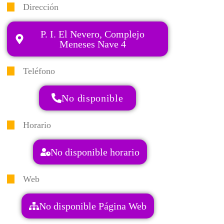
Dirección
P. I. El Nevero, Complejo
Meneses Nave 4
Teléfono
No disponible
Horario
No disponible horario
Web
No disponible Página Web