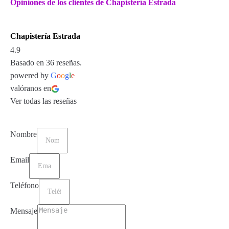
Opiniones de los clientes de Chapistería Estrada
Chapistería Estrada
4.9
Basado en 36 reseñas.
powered by
G
o
o
g
l
e
valóranos en
Ver todas las reseñas
Nombre
Email
Teléfono
Mensaje