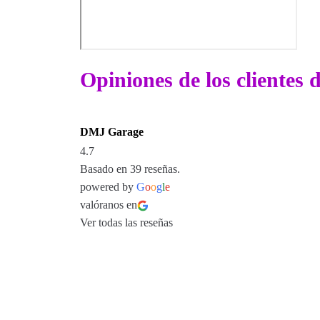
Opiniones de los clientes
DMJ Garage
4.7
Basado en 39 reseñas.
powered by
G
o
o
g
l
e
valóranos en
Ver todas las reseñas