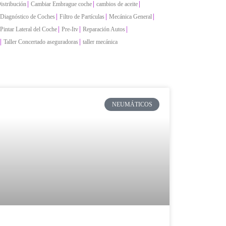
|
|
|
istribución
Cambiar Embrague coche
cambios de aceite
|
|
|
Diagnóstico de Coches
Filtro de Partículas
Mecánica General
|
|
|
Pintar Lateral del Coche
Pre-Itv
Reparación Autos
|
|
Taller Concertado aseguradoras
taller mecánica
NEUMÁTICOS