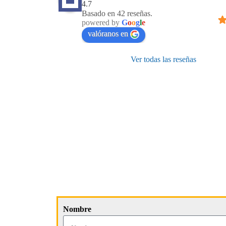
4.7
Basado en 42 reseñas.
powered by
G
o
o
g
l
e
valóranos en
Ver todas las reseñas
Nombre