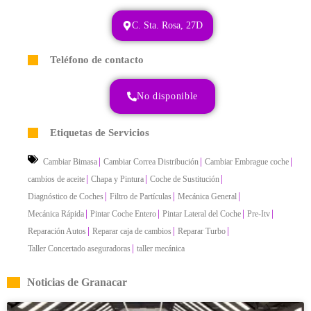
C. Sta. Rosa, 27D
Teléfono de contacto
No disponible
Etiquetas de Servicios
|
|
|
Cambiar Bimasa
Cambiar Correa Distribución
Cambiar Embrague coche
|
|
|
cambios de aceite
Chapa y Pintura
Coche de Sustitución
|
|
|
Diagnóstico de Coches
Filtro de Partículas
Mecánica General
|
|
|
|
Mecánica Rápida
Pintar Coche Entero
Pintar Lateral del Coche
Pre-Itv
|
|
|
Reparación Autos
Reparar caja de cambios
Reparar Turbo
|
Taller Concertado aseguradoras
taller mecánica
Noticias de Granacar