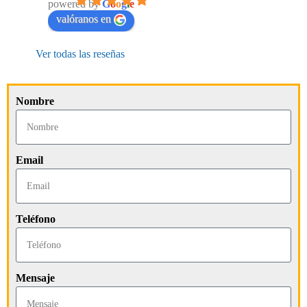
powered by
G
o
o
g
l
e
valóranos en
Ver todas las reseñas
Nombre
Email
Teléfono
Mensaje