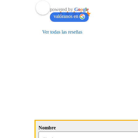
powered by
G
o
o
g
l
e
valóranos en
Ver todas las reseñas
Nombre