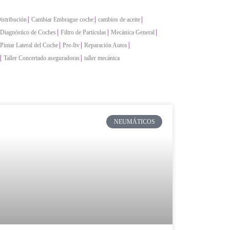
|
|
|
istribución
Cambiar Embrague coche
cambios de aceite
|
|
|
Diagnóstico de Coches
Filtro de Partículas
Mecánica General
|
|
|
Pintar Lateral del Coche
Pre-Itv
Reparación Autos
|
|
Taller Concertado aseguradoras
taller mecánica
NEUMÁTICOS