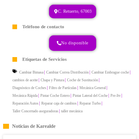
C. Retuerto, 67003
Teléfono de contacto
No disponible
Etiquetas de Servicios
|
|
|
Cambiar Bimasa
Cambiar Correa Distribución
Cambiar Embrague coche
|
|
|
cambios de aceite
Chapa y Pintura
Coche de Sustitución
|
|
|
Diagnóstico de Coches
Filtro de Partículas
Mecánica General
|
|
|
|
Mecánica Rápida
Pintar Coche Entero
Pintar Lateral del Coche
Pre-Itv
|
|
|
Reparación Autos
Reparar caja de cambios
Reparar Turbo
|
Taller Concertado aseguradoras
taller mecánica
Noticias de Karealde