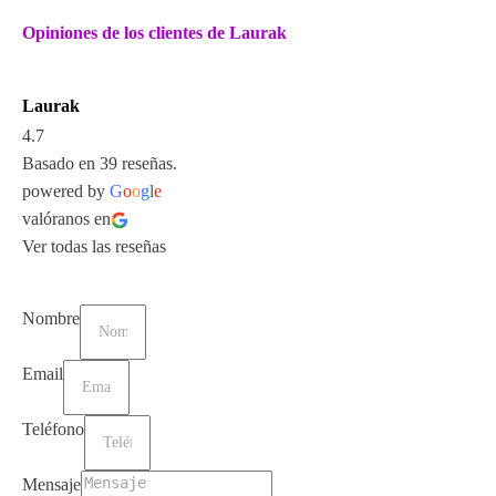
Opiniones de los clientes de Laurak
Laurak
4.7
Basado en 39 reseñas.
powered by
G
o
o
g
l
e
valóranos en
Ver todas las reseñas
Nombre
Email
Teléfono
Mensaje