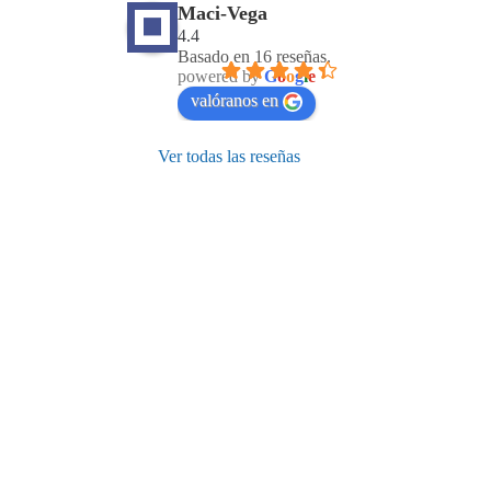
Maci-Vega
4.4
Basado en 16 reseñas.
powered by
G
o
o
g
l
e
valóranos en
Ver todas las reseñas