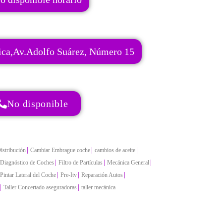
mica,Av.Adolfo Suárez, Número 15
No disponible
|
|
|
istribución
Cambiar Embrague coche
cambios de aceite
|
|
|
Diagnóstico de Coches
Filtro de Partículas
Mecánica General
|
|
|
Pintar Lateral del Coche
Pre-Itv
Reparación Autos
|
|
Taller Concertado aseguradoras
taller mecánica