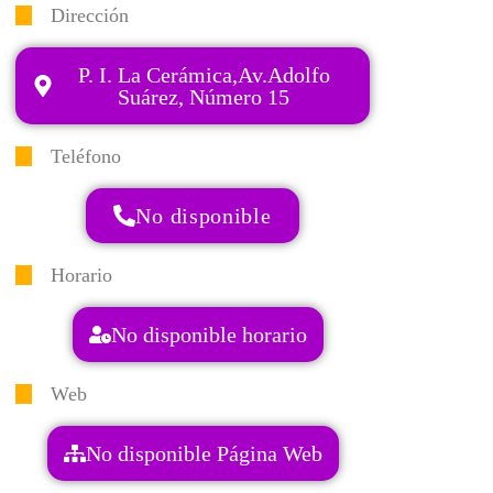
Dirección
P. I. La Cerámica,Av.Adolfo
Suárez, Número 15
Teléfono
No disponible
Horario
No disponible horario
Web
No disponible Página Web