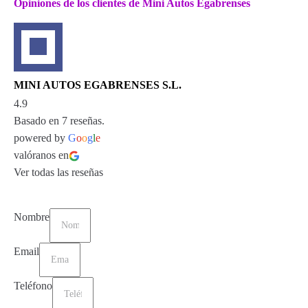
Opiniones de los clientes de Mini Autos Egabrenses
MINI AUTOS EGABRENSES S.L.
4.9
Basado en 7 reseñas.
powered by
G
o
o
g
l
e
valóranos en
Ver todas las reseñas
Nombre
Email
Teléfono