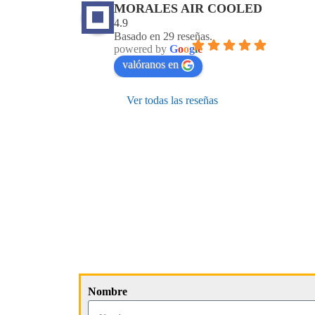
MORALES AIR COOLED
4.9
Basado en 29 reseñas.
powered by
G
o
o
g
l
e
valóranos en
Ver todas las reseñas
Nombre