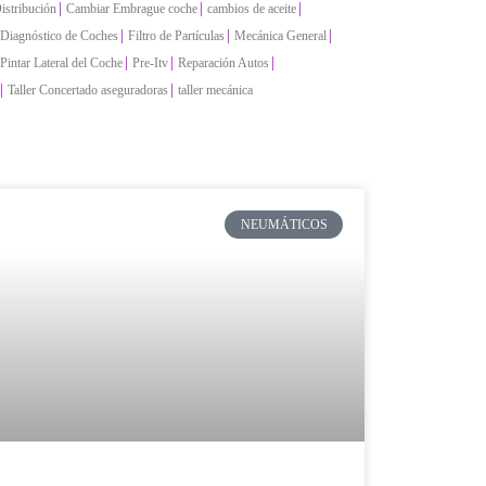
|
|
|
istribución
Cambiar Embrague coche
cambios de aceite
|
|
|
Diagnóstico de Coches
Filtro de Partículas
Mecánica General
|
|
|
Pintar Lateral del Coche
Pre-Itv
Reparación Autos
|
|
Taller Concertado aseguradoras
taller mecánica
NEUMÁTICOS