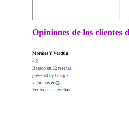
Opiniones de los clientes
Morales Y Verdún
4.2
Basado en 32 reseñas.
powered by
G
o
o
g
l
e
valóranos en
Ver todas las reseñas