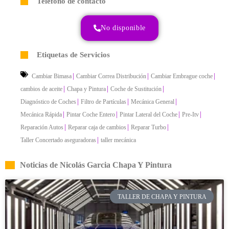
Teléfono de contacto
No disponible
Etiquetas de Servicios
|
|
|
Cambiar Bimasa
Cambiar Correa Distribución
Cambiar Embrague coche
|
|
|
cambios de aceite
Chapa y Pintura
Coche de Sustitución
|
|
|
Diagnóstico de Coches
Filtro de Partículas
Mecánica General
|
|
|
|
Mecánica Rápida
Pintar Coche Entero
Pintar Lateral del Coche
Pre-Itv
|
|
|
Reparación Autos
Reparar caja de cambios
Reparar Turbo
|
Taller Concertado aseguradoras
taller mecánica
Noticias de Nicolás Garcia Chapa Y Pintura
TALLER DE CHAPA Y PINTURA