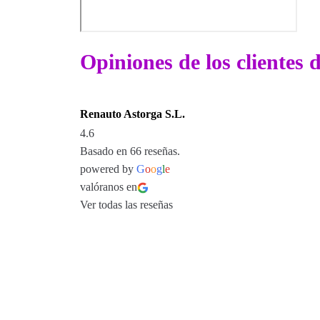
Opiniones de los clientes
Renauto Astorga S.L.
4.6
Basado en 66 reseñas.
powered by
G
o
o
g
l
e
valóranos en
Ver todas las reseñas